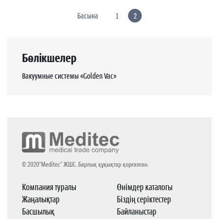
Басына
1
2
Бөлікшелер
Вакуумные системы «Golden Vac»
© 2020”Meditec” ЖШС. Барлық құқықтар қорғалған.
Компания туралы
Өнімдер каталогы
Жаңалықтар
Біздің серіктестер
Басшылық
Байланыстар