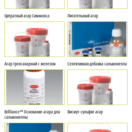
Цитратный агар Симмонса
Питательный агар
Агар трехсахарный с железом
Селективная добавка сальмонелла
Brilliance™ Основание агара для
Висмут-сульфит агар
сальмонеллы