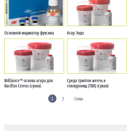
Основной индикатор фуксина
Агар Эндо
Brilliance™ основа агара для
Среда триптон желчь x-
Bacillus Cereus (сухая)
глюкуронид (TBX) (сухая)
1
2
Соңы