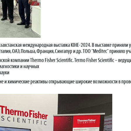
казахстанская международная выставка KIHE-2024. В выставке приняли 
Италия, ОАЭ, Польша, Франция, Сингапур и др. ТОО "Meditec" приняло 
кой компании Thermo Fisher Scientific. Termo Fisher Scientific – ве
иагностики и научных
науки
ние и химические реактивы открывающие широкие возможности в про