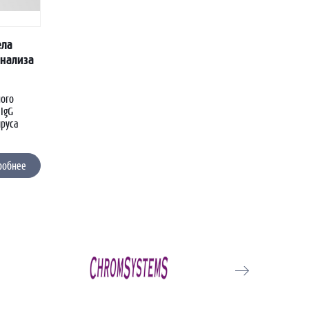
ела
анализа
ного
IgG
ируса
робнее