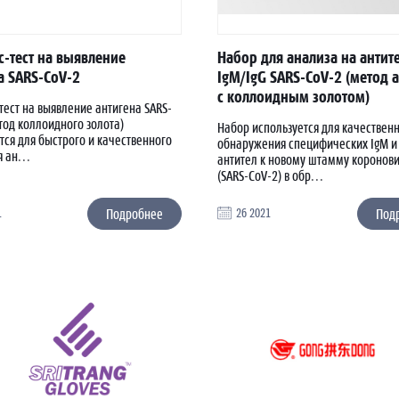
с-тест на выявление
Набор для анализа на антит
а SARS-CoV-2
IgM/IgG SARS-CoV-2 (метод 
с коллоидным золотом)
тест на выявление антигена SARS-
тод коллоидного золота)
Набор используется для качествен
тся для быстрого и качественного
обнаружения специфических IgM и 
 ан...
антител к новому штамму коронов
(SARS-CoV-2) в обр...
1
Подробнее
26 2021
Под