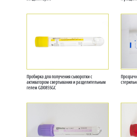
Пробирка для получения сыворотки с
Прозрачн
активатором свертывания и разделительным
стериль
гелем GD085SGC