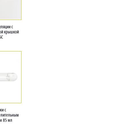
уляции с
бой крышкой
SC
ки с
делительным
м 85 мл