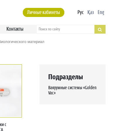
Личные кабинеты
Рус
Қаз
Eng
Контакты
биологического материал
Подразделы
Вакуумные системы «Golden
Vac»
ки с
CA