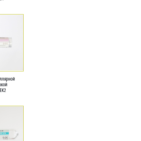
иллярной
шкой
EK2