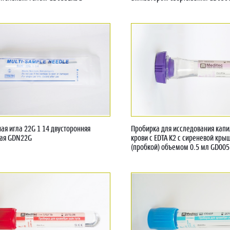
ая игла 22G 1 14 двусторонняя
Пробирка для исследования кап
ная GDN22G
крови с EDTA K2 с сиреневой кры
(пробкой) объемом 0.5 мл GD005