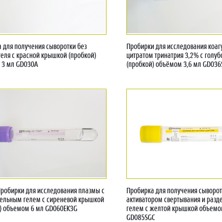
 для получения сыворотки без
Пробирки для исследования коаг
еля с красной крышкой (пробкой)
цитратом тринатрия 3,2% с голу
 3 мл GD030A
(пробкой) объёмом 3,6 мл GD036
Пробирки для исследования плазмы с
Пробирка для получения сыворот
ельным гелем с сиреневой крышкой
активатором свертывания и раз
) объемом 6 мл GD060EK3G
гелем с желтой крышкой объемо
GD085SGC