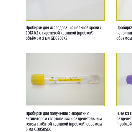
Пробирки для исследования цельной крови с
Пробирка
EDTA K2 с сиреневой крышкой (пробкой)
наполнит
объёмом 2 мл GD020EK2
объемом
Пробирки для получения сыворотки с
EDTA K3 
активатором свёртывания и разделительным
разделит
гелем с жёлтой крышкой (пробкой) объёмом
(пробкой
5 мл GD050SGC