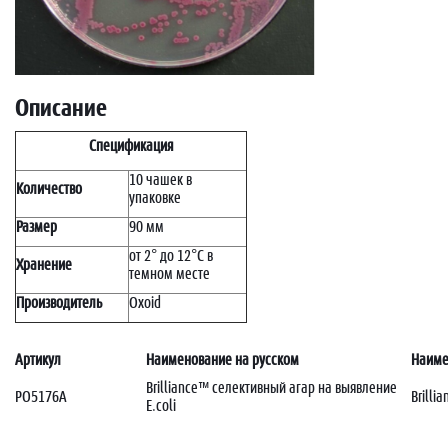
Описание
Спецификация
10 чашек в
Количество
упаковке
Размер
90 мм
от 2° до 12°C в
Хранение
темном месте
Производитель
Oxoid
Артикул
Наименование на русском
Наиме
Brilliance™ селективный агар на выявление
PO5176A
Brillia
E.coli